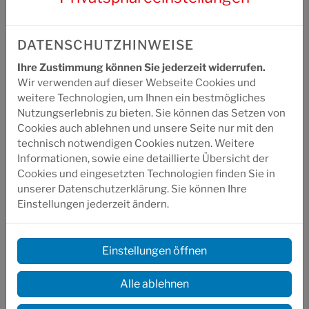
DEINE CLEVEREN VIGOUR SMART
DATENSCHUTZHINWEISE
VORTEILE
Ihre Zustimmung können Sie jederzeit widerrufen.
Wie für Dich gemacht:
10 Profile über die
Wir verwenden auf dieser Webseite Cookies und
kostenlose Web-App speicherbar
weitere Technologien, um Ihnen ein bestmögliches
Einfach smart:
Mit dem Präsenz-Bewegungssensor
Nutzungserlebnis zu bieten. Sie können das Setzen von
bis zu 50 % Wasser sparen
Cookies auch ablehnen und unsere Seite nur mit den
Easy bedienbar:
Auch mit seifigen Händen über die
technisch notwendigen Cookies nutzen. Weitere
taktilen Tasten einstellbar
Informationen, sowie eine detaillierte Übersicht der
Einfache Montage:
Komplett vorbereitete
Cookies und eingesetzten Technologien finden Sie in
Unterputzlösung blitzschnell installiert
unserer Datenschutzerklärung. Sie können Ihre
Einstellungen jederzeit ändern.
Einstellungen öffnen
Alle ablehnen
Highlights