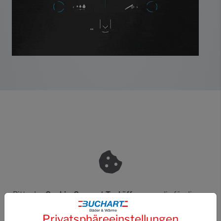
Bitte das
Cookie-Consent-Tool öffnen
, um die für dieses
Element notwendigen Cookies zu akzeptieren.
Privatsphäre­einstellungen