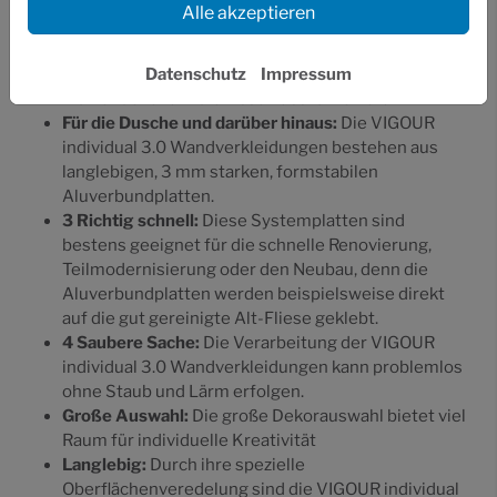
Alle akzeptieren
Einzigartig
: Das gibt es nur bei uns: Eine Kante der
VIGOUR individual 3.0 Wandverkleidungen wird mit
gebördelter Kante geliefert. Damit zieht sich das
Datenschutz
Impressum
Plattendekor um die Abschlusskante herum.
Für die Dusche und darüber hinaus:
Die VIGOUR
individual 3.0 Wandverkleidungen bestehen aus
langlebigen, 3 mm starken, formstabilen
Aluverbundplatten.
3
Richtig schnell:
Diese Systemplatten sind
bestens geeignet für die schnelle Renovierung,
Teilmodernisierung oder den Neubau, denn die
Aluverbundplatten werden beispielsweise direkt
auf die gut gereinigte Alt-Fliese geklebt.
4
Saubere Sache:
Die Verarbeitung der VIGOUR
individual 3.0 Wandverkleidungen kann problemlos
ohne Staub und Lärm erfolgen.
Große Auswahl:
Die große Dekorauswahl bietet viel
Raum für individuelle Kreativität
Langlebig:
Durch ihre spezielle
Oberflächenveredelung sind die VIGOUR individual