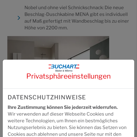
Nobel und ohne viel Schnickschnack: Die neue
Beschlag-Duschkabine MENA gibt es individuell
auf Maß gefertigt mit Wandbeschlag bis zu einer
Höhe von 2200 mm.
Privatsphäre­einstellungen
DATENSCHUTZHINWEISE
Ihre Zustimmung können Sie jederzeit widerrufen.
Wir verwenden auf dieser Webseite Cookies und
Wer sich etwas mehr Rahmen wünscht, für den
weitere Technologien, um Ihnen ein bestmögliches
gibt es MENA auch als teilgerahmte Version mit
Nutzungserlebnis zu bieten. Sie können das Setzen von
Wandprofil in allen gängigen Serienmodellen mit
Cookies auch ablehnen und unsere Seite nur mit den