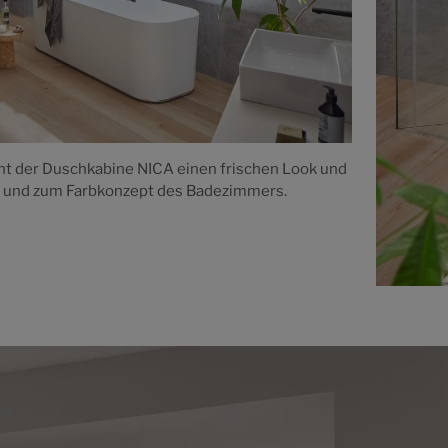
eiht der Duschkabine NICA einen frischen Look und
o und zum Farbkonzept des Badezimmers.